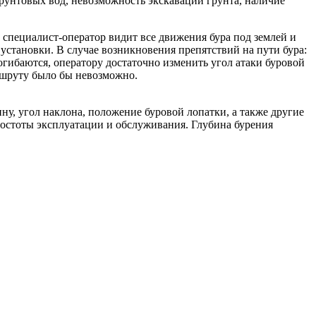
грунтовых вод, невозможность экскавации грунта, наличие
специалист-оператор видит все движения бура под землей и
установки. В случае возникновения препятствий на пути бура:
ибаются, оператору достаточно изменить угол атаки буровой
ршруту было бы невозможно.
у, угол наклона, положение буровой лопатки, а также другие
ростоты эксплуатации и обслуживания. Глубина бурения