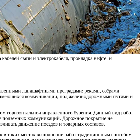
абелей связи и электрокабеля, прокладка нефте- и
ственными ландшафтными преградами: реками, озёрами,
же имеющихся коммуникаций, под железнодорожными путями и
дом горизонтально-направленного бурения. Данный вид работ
дке подземных коммуникаций. Дорожное покрытие не
авливать движение поездов и товарных составов.
ак в таких местах выполнение работ традиционным способом