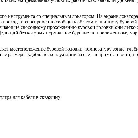
 в таких экстремальных условиях работы как, высокий уровень 
о инструмента со специальным локатором. На экране локатора 
о прохода и своевременно сообщить об этом машинисту буровой 
ешающие свободному прохождению буровой головки они легко ог
 функций без которых нормальное бурение по проложенному ма
ет местоположение буровой головки, температуру зонда, глубин
ые размеры, удобна в эксплуатации за счет неприхотливости, п
ляра для кабеля в скважину