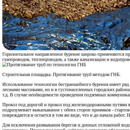
Горизонтальное направленное бурение широко применяются при
газопроводов, теплопроводов, а также канализации и водопров
Строительная площадка. Протягивание труб методом ГНБ.
Использование технологии бестраншейного бурения имеет ряд 
лесными массивами, но и в густонаселенных городских район
т.д. В случае необходимости проведения подземных коммуника
Прокол под дорогой и прокол под железнодорожными путями вы
подразумевает выкапывание с обеих сторон приямков - старто
повреждается и остается в том же виде, что и до начала работ
Для исключения размывания берегов и донных отложений водое