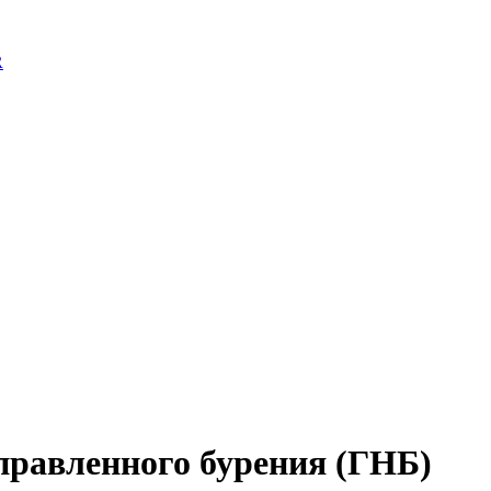
R
правленного бурения (ГНБ)