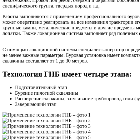
невозможны. Прокол под рекой, озёрами и оврагами обоснован
специфического грунта, твердых пород и т.д.
Работы выполняются с применением профессионального буровог
может оперативно реагировать на все изменения траектории ег
крупные камни, металлические предметы и другие предметы м
лопатки. Также локационная система выполняет ряд полезных
С помощью локационной системы специалист-оператор определя
не менее важные параметры. Буровая установка имеет компактн
скважины составляет от 1 до 30 метров.
Технология ГНБ имеет четыре этапа:
Подготовительный этап
Бурение пилотной скважины
Расширение скважины, затягивание трубопровода или фут
Завершающий этап