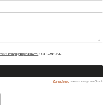
тики конфиденциальности
ООО «АФАРИ»
Создать форму
с помощью конструктора Qform.io